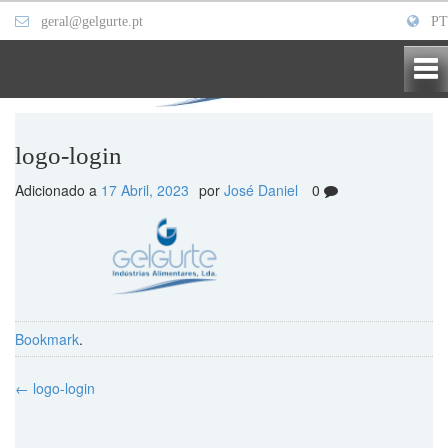
geral@gelgurte.pt
PT
logo-login
Adicionado a
17 Abril, 2023
por
José Daniel
0
Bookmark
.
Post
←
logo-login
navigation