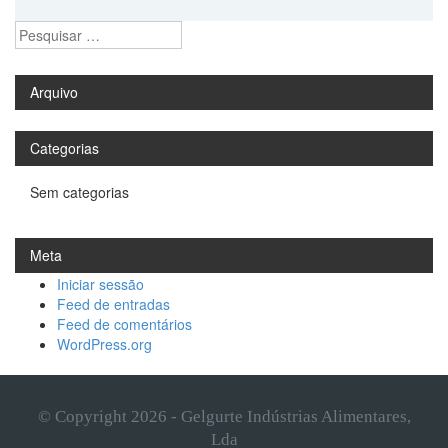
Pesquisar
por:
Arquivo
Categorias
Sem categorias
Meta
Iniciar sessão
Feed de entradas
Feed de comentários
WordPress.org
© Copyright 2026 - Gelgurte Indústrias Alimentares,
Lda