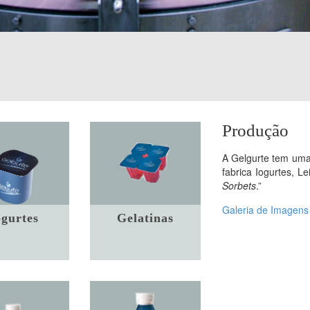
Produção
A Gelgurte tem um
fabrica Iogurtes, Le
S
orbets
.”
Galeria de Imagen
ogurtes
Gelatinas