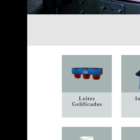
Leites
I
Gelificados