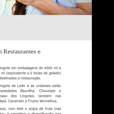
Restaurantes e
Lingote em embalagens de 4500 ml e
ml (equivalente a 2 bolas de gelado)
destinados à restauração.
ingote de Leite e as unidoses estão
variedades Baunilha, Chocolate e
caso dos Lingotes, também nas
Nata, Caramelo e Frutos Vermelhos.
os, com leite e polpa de fruta (nas
ta), e permitem a diversificação nas